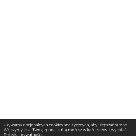
Używamy opcjonalnych cookies analitycznych, aby ulepszać stronę.
Włączymy je za Twoją zgodą, którą możesz w każdej chwili wycofać.
Polityka prywatności