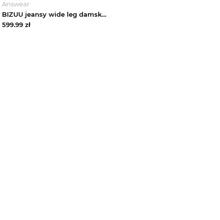
Answear
BIZUU jeansy wide leg damskie LEYLA granatowy
599.99
zł