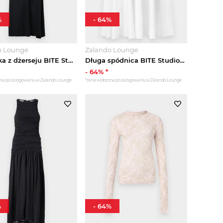
%
-
64
%
o Lounge
Zalando Lounge
Sukienka z dżerseju BITE Studios czarny
Długa spódnica BITE Studios biały
-
64
% *
zna po zalogowaniu w Zalando Lounge
*cena widoczna po zalogowaniu w Zalando Lounge
%
-
64
%