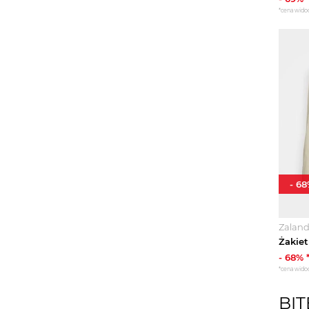
*cena wido
-
68
Zalan
Żakiet
-
68
% 
*cena wido
BIT