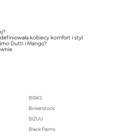
ej?
efiniowała kobiecy komfort i styl
simo Dutti i Mango?
ownie
BIRKS
Birkenstock
BIZUU
Black Palms