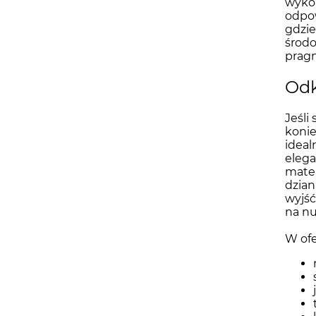
wykor
odpow
gdzie
środo
pragn
Odk
Jeśli
konie
ideal
elega
mater
dzian
wyjść
na nu
W ofe