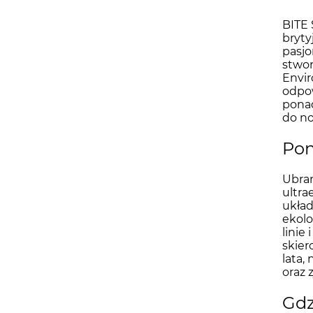
BITE 
bryty
pasjo
stwor
Envir
odpow
ponad
do no
Pon
Ubran
ultra
układ
ekolo
linie
skier
lata,
oraz 
Gdz