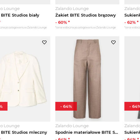
do Lounge
Zalando Lounge
Zaland
 BITE Studios biały
Żakiet BITE Studios brązowy
*
-
60
% *
-
62
% *
czna po zalogowaniu w Zalando Lounge
*cena widoczna po zalogowaniu w Zalando Lounge
*cena widoc
%
-
64
%
-
64
do Lounge
Zalando Lounge
Zaland
 BITE Studios mleczny
Spodnie materiałowe BITE Studios wielbłądzi
*
-
64
% *
-
64
% *