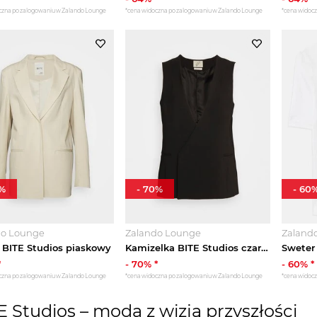
czna po zalogowaniu w Zalando Lounge
*cena widoczna po zalogowaniu w Zalando Lounge
*cena widoc
%
-
70
%
-
60
do Lounge
Zalando Lounge
Zaland
 BITE Studios piaskowy
Kamizelka BITE Studios czarny
Sweter 
*
-
70
% *
-
60
% *
czna po zalogowaniu w Zalando Lounge
*cena widoczna po zalogowaniu w Zalando Lounge
*cena widoc
E Studios – moda z wizją przyszłości