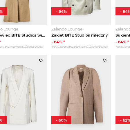
%
-
64
%
-
64
do Lounge
Zalando Lounge
Zaland
Prochowiec BITE Studios wielbłądzi
Żakiet BITE Studios mleczny
*
-
64
% *
-
64
% *
czna po zalogowaniu w Zalando Lounge
*cena widoczna po zalogowaniu w Zalando Lounge
*cena widoc
%
-
60
%
-
62