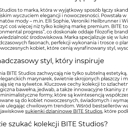
Studios to marka, która w wyjątkowy sposób łączy skan
jskim wyczuciem elegancji i nowoczesności. Powstała w 
natów mody – m.in. Elli Sophie, Veroniki Heilbrunner i W
zyć coś więcej niż tylko kolejną markę premium. BITE to
onmental progress”, co doskonale oddaje filozofię bran
iedzialność środowiskowa. Marka specjalizuje się w luks
czasowych fasonach, perfekcji wykonania i trosce o pla
woczesnych kobiet, które cenią wyrafinowany styl, wyso
adczasowy styl, który inspiruje
ia BITE Studios zachwycają nie tylko subtelną estetyką, 
eleganckich marynarek, świetnie skrojonych płaszczy i m
ają się na sylwetce. Kluczowe cechy kolekcji to szlachet
giczna bawełna, jedwab, a także innowacyjne tkaniny z
 i minimalistyczne formy, które są kwintesencją współczes
owane są do kobiet nowoczesnych, świadomych i wymag
 nie ulegając chwilowym trendom. Wśród bestsellerów w
zjawiskowe
sukienki dzianinowe BITE Studios
, które pod
ie szukać kolekcji BITE Studios?