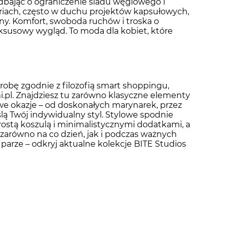
dbając o ograniczenie śladu węglowego i
eriach, często w duchu projektów kapsułowych,
ny. Komfort, swoboda ruchów i troska o
uksusowy wygląd. To moda dla kobiet, które
erobę zgodnie z filozofią smart shoppingu,
i.pl. Znajdziesz tu zarówno klasyczne elementy
kowe okazje – od doskonałych marynarek, przez
lą Twój indywidualny styl. Stylowe spodnie
rostą koszulą i minimalistycznymi dodatkami, a
zarówno na co dzień, jak i podczas ważnych
w parze – odkryj aktualne kolekcje BITE Studios