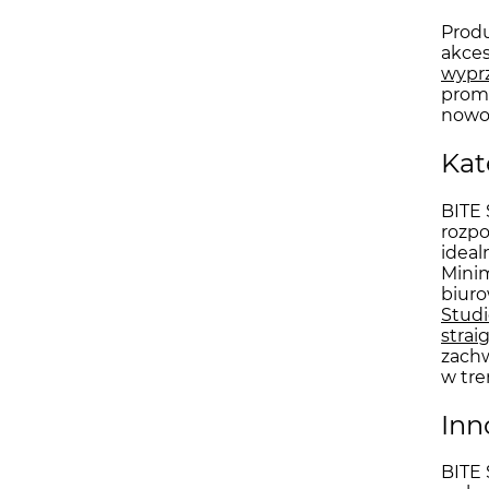
Produ
akces
wypr
promo
nowo
Kat
BITE 
rozpo
ideal
Minim
biuro
Studi
strai
zach
w tre
Inn
BITE 