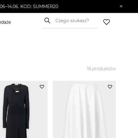
×
10.06–14.06. KOD: SUMMER20
edaże
16
produktów