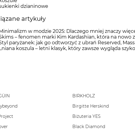
koszule
sukienki dzianinowe
ązane artykuły
Minimalizm w modzie 2025: Dlaczego mniej znaczy więc
Skims – fenomen marki Kim Kardashian, która na nowo zd
Styl paryżanek: jak go odtworzyć z ubrań Reserved, Mas
Lniana koszula – letni klasyk, który zawsze wygląda szyk
GÜIN
BIRKHOLZ
rybeyond
Birgitte Herskind
Project
Biżuteria YES
over
Black Diamond