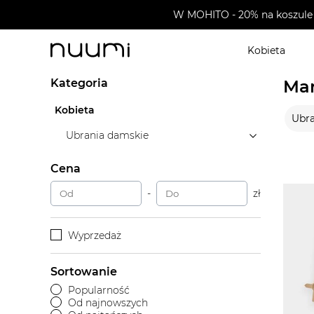
W MOHITO - 20% na koszule 
Kobieta
nuumi.pl
>
Marki
>
BITE Studios
Kategoria
Mar
Kobieta
Ubra
Ubrania damskie
Cena
-
zł
Wyprzedaż
Sortowanie
Popularność
Od najnowszych