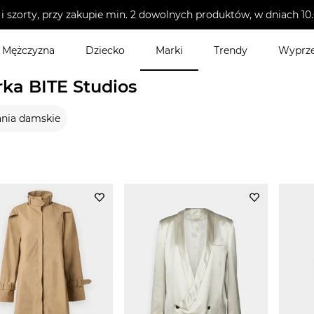
i szorty, przy zakupie min. 2 dowolnych produktów, w dniach 
Mężczyzna
Dziecko
Marki
Trendy
Wyprz
ka BITE Studios
nia damskie