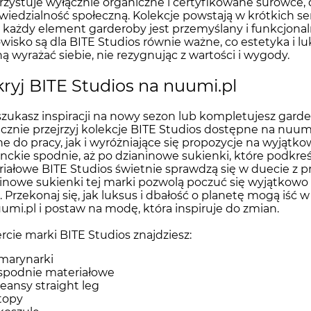
zystuje wyłącznie organiczne i certyfikowane surowce, 
iedzialność społeczną. Kolekcje powstają w krótkich s
 każdy element garderoby jest przemyślany i funkcjonal
wisko są dla BITE Studios równie ważne, co estetyka i l
ą wyrażać siebie, nie rezygnując z wartości i wygody.
ryj BITE Studios na nuumi.pl
 szukasz inspiracji na nowy sezon lub kompletujesz gard
cznie przejrzyj kolekcje BITE Studios dostępne na nuum
ne do pracy, jak i wyróżniające się propozycje na wyjąt
nckie spodnie, aż po dzianinowe sukienki, które podkreś
iałowe BITE Studios świetnie sprawdzą się w duecie z p
inowe sukienki tej marki pozwolą poczuć się wyjątkowo 
. Przekonaj się, jak luksus i dbałość o planetę mogą iść 
umi.pl i postaw na modę, która inspiruje do zmian.
rcie marki BITE Studios znajdziesz:
marynarki
spodnie materiałowe
jeansy straight leg
topy