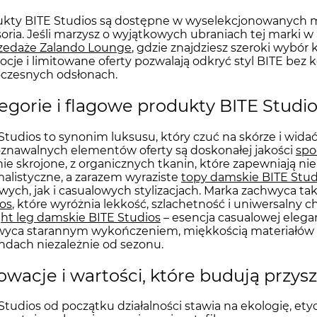
kty BITE Studios są dostępne w wyselekcjonowanych mi
oria. Jeśli marzysz o wyjątkowych ubraniach tej marki 
zedaże Zalando Lounge
, gdzie znajdziesz szeroki wybór 
cje i limitowane oferty pozwalają odkryć styl BITE bez
czesnych odsłonach.
egorie i flagowe produkty BITE Studi
Studios to synonim luksusu, który czuć na skórze i wida
znawalnych elementów oferty są doskonałej jakości
spo
nie skrojone, z organicznych tkanin, które zapewniają n
alistyczne, a zarazem wyraziste
topy damskie BITE Stud
wych, jak i casualowych stylizacjach. Marka zachwyca 
os
, które wyróżnia lekkość, szlachetność i uniwersalny 
ght leg damskie BITE Studios
– esencja casualowej eleg
wyca starannym wykończeniem, miękkością materiałów 
ndach niezależnie od sezonu.
owacje i wartości, które budują przys
Studios od początku działalności stawia na ekologię, et