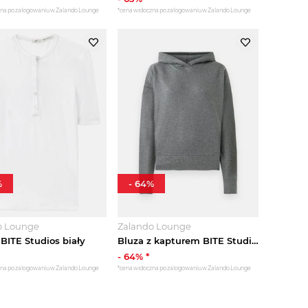
zna po zalogowaniu w Zalando Lounge
*cena widoczna po zalogowaniu w Zalando Lounge
%
-
64
%
o Lounge
Zalando Lounge
BITE Studios biały
Bluza z kapturem BITE Studios taupe
-
64
% *
zna po zalogowaniu w Zalando Lounge
*cena widoczna po zalogowaniu w Zalando Lounge