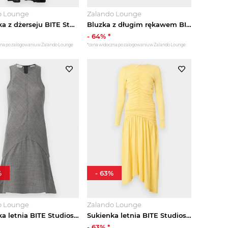
o Lounge
Zalando Lounge
Sukienka z dżerseju BITE Studios czarny
Bluzka z długim rękawem BITE Studios jasnoróżowy
-
64
% *
zna po zalogowaniu w Zalando Lounge
*cena widoczna po zalogowaniu w Zalando Lounge
%
-
63
%
o Lounge
Zalando Lounge
Sukienka letnia BITE Studios szary
Sukienka letnia BITE Studios żółty
-
63
% *