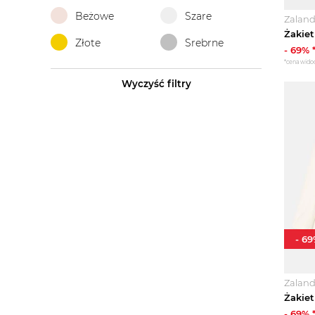
Beżowe
Szare
Zalan
Żakiet
Złote
Srebrne
-
69
% 
*cena wido
Wyczyść filtry
-
69
Zalan
Żakiet
-
69
% 