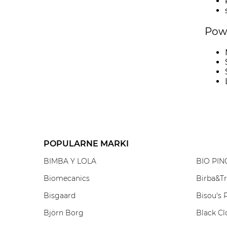
Powi
POPULARNE MARKI
BIMBA Y LOLA
BIO PIN
Biomecanics
Birba&T
Bisgaard
Bisou's 
Björn Borg
Black Cl