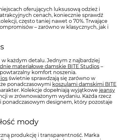
ejscach oferujących luksusową odzież i
w atrakcyjnych cenach, koniecznie sprawdź
kolekcji, często taniej nawet o 70%. Trwające
 kompromisów – zarówno w klasycznych, jak i
os
ć w każdym detalu. Jednym z najbardziej
dnie materiałowe damskie BITE Studios
–
iepowtarzalny komfort noszenia.
ios
świetnie sprawdzają się zarówno w
także ponadczasowymi
koszulami damskimi BITE
charakter. Kolekcje dopełniają wyjątkowe
jeansy
ancji w zrównoważonym wydaniu. Każda rzecz
i ponadczasowym designem, który pozostaje
złość mody
yczną produkcję i transparentność. Marka