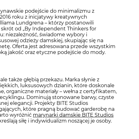
dynawskie podejście do minimalizmu z
2016 roku z inicjatywy kreatywnych
illiama Lundgrena – którzy postanowili
 skrót od „By Independent Thinkers for
du: niezależność, świadome wybory i
usowej odzieży damskiej, skupiając się na
netę. Oferta jest adresowana przede wszystkim
ką jakość oraz etyczne podejście do mody.
ale także głębią przekazu. Marka słynie z
iękkich, luksusowych dzianin, które doskonale
ne, organiczne materiały – wełna z certyfikatem,
 recyklingu. Dominują stonowane barwy, czyste
nej elegancji. Projekty BITE Studios
ających, które pragną budować garderobę na
arto wyróżnić
marynarki damskie BITE Studios
kreślają siłę i indywidualizm noszącej je osoby.