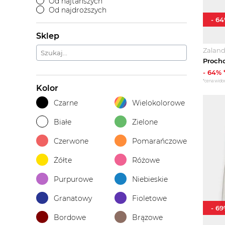
Od najtańszych
Od najdroższych
-
64
Sklep
Zalan
-
64
% 
*cena wido
Kolor
Czarne
Wielokolorowe
Białe
Zielone
Czerwone
Pomarańczowe
Żółte
Różowe
Purpurowe
Niebieskie
Granatowy
Fioletowe
-
69
Bordowe
Brązowe