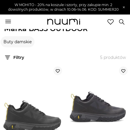
W MOHITO - 20% na koszule i szorty, przy zakupie min. 2
×
dowolnych produktów, w dniach 10.06–14.06. KOD: SUMMER20
nuumi.pl
>
Marki
>
BASS OUTDOOR
Marka BASS OUTDOOR
Marki
Buty damskie
Trendy
SZUKAJ
Filtry
5
produktów
Wyprzedaże