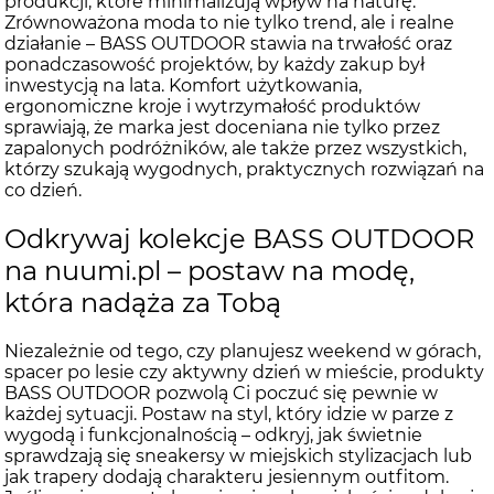
produkcji, które minimalizują wpływ na naturę.
Zrównoważona moda to nie tylko trend, ale i realne
działanie – BASS OUTDOOR stawia na trwałość oraz
ponadczasowość projektów, by każdy zakup był
inwestycją na lata. Komfort użytkowania,
ergonomiczne kroje i wytrzymałość produktów
sprawiają, że marka jest doceniana nie tylko przez
zapalonych podróżników, ale także przez wszystkich,
którzy szukają wygodnych, praktycznych rozwiązań na
co dzień.
Odkrywaj kolekcje BASS OUTDOOR
na nuumi.pl – postaw na modę,
która nadąża za Tobą
Niezależnie od tego, czy planujesz weekend w górach,
spacer po lesie czy aktywny dzień w mieście, produkty
BASS OUTDOOR pozwolą Ci poczuć się pewnie w
każdej sytuacji. Postaw na styl, który idzie w parze z
wygodą i funkcjonalnością – odkryj, jak świetnie
sprawdzają się sneakersy w miejskich stylizacjach lub
jak trapery dodają charakteru jesiennym outfitom.