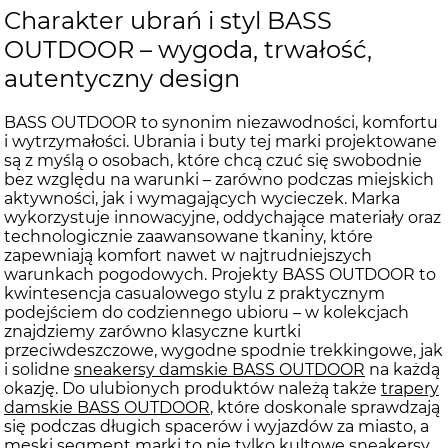
Charakter ubrań i styl BASS
OUTDOOR – wygoda, trwałość,
autentyczny design
BASS OUTDOOR to synonim niezawodności, komfortu
i wytrzymałości. Ubrania i buty tej marki projektowane
są z myślą o osobach, które chcą czuć się swobodnie
bez względu na warunki – zarówno podczas miejskich
aktywności, jak i wymagających wycieczek. Marka
wykorzystuje innowacyjne, oddychające materiały oraz
technologicznie zaawansowane tkaniny, które
zapewniają komfort nawet w najtrudniejszych
warunkach pogodowych. Projekty BASS OUTDOOR to
kwintesencja casualowego stylu z praktycznym
podejściem do codziennego ubioru – w kolekcjach
znajdziemy zarówno klasyczne kurtki
przeciwdeszczowe, wygodne spodnie trekkingowe, jak
i solidne
sneakersy damskie BASS OUTDOOR
na każdą
okazję. Do ulubionych produktów należą także
trapery
damskie BASS OUTDOOR
, które doskonale sprawdzają
się podczas długich spacerów i wyjazdów za miasto, a
męski segment marki to nie tylko kultowe
sneakersy