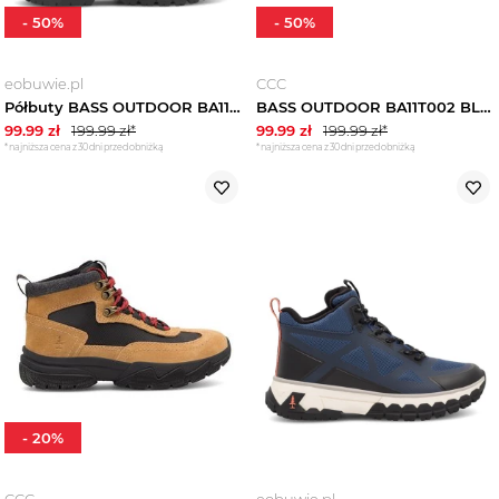
-
50
%
-
50
%
eobuwie.pl
CCC
Półbuty BASS OUTDOOR BA11T002 Czarny
BASS OUTDOOR BA11T002 BLACK - BLK CZARNY
99.99
zł
199.99
zł*
99.99
zł
199.99
zł*
*najniższa cena z 30 dni przed obniżką
*najniższa cena z 30 dni przed obniżką
-
20
%
CCC
eobuwie.pl