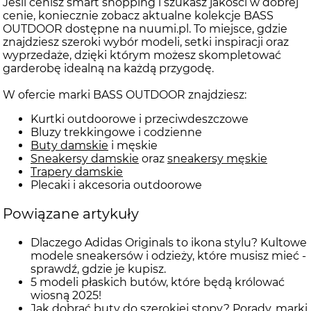
Jeśli cenisz smart shopping i szukasz jakości w dobrej
cenie, koniecznie zobacz aktualne kolekcje BASS
OUTDOOR dostępne na nuumi.pl. To miejsce, gdzie
znajdziesz szeroki wybór modeli, setki inspiracji oraz
wyprzedaże, dzięki którym możesz skompletować
garderobę idealną na każdą przygodę.
W ofercie marki BASS OUTDOOR znajdziesz:
Kurtki outdoorowe i przeciwdeszczowe
Bluzy trekkingowe i codzienne
Buty damskie
i męskie
Sneakersy damskie
oraz
sneakersy męskie
Trapery damskie
Plecaki i akcesoria outdoorowe
Powiązane artykuły
Dlaczego Adidas Originals to ikona stylu? Kultowe
modele sneakersów i odzieży, które musisz mieć -
sprawdź, gdzie je kupisz.
5 modeli płaskich butów, które będą królować
wiosną 2025!
Jak dobrać buty do szerokiej stopy? Porady, marki