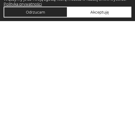
Polityka prywatności
Odrzucam
Akceptuję
TOP KATEGORIE DAMSKIE
Trencze damskie
Klapki płaskie damskie
Sukienki maxi damskie
Sukienki midi damskie
Klapki damskie
Torebki crossbody
Sandały damskie
Torebki tote bag
Sukienki codzienne damskie
Sandały na koturnie
Sandały na obcasie
Pierścionki
Szorty damskie
T-shirty damskie