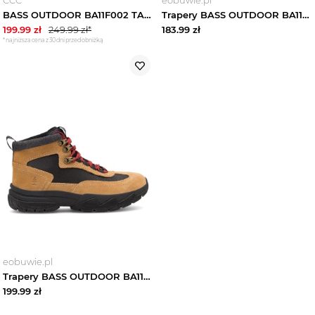
BASS OUTDOOR BA11F002 TAN - TAN BRĄZOWY JASNY
Trapery BASS OUTDOOR BA11T001 Granatowy
199.99
zł
249.99
zł*
183.99
zł
*najniższa cena z 30 dni przed obniżką
eobuwie.pl
Trapery BASS OUTDOOR BA11F002 Brązowy
199.99
zł