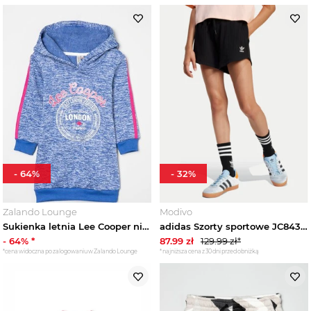
Akcesoria dziecięce
Niemowlę
Marki
Trendy
Wyprzedaże
-
64
%
-
32
%
Zalando Lounge
Modivo
Sukienka letnia Lee Cooper niebieski
adidas Szorty sportowe JC8433 Czarny Loose Fit
-
64
% *
87.99
zł
129.99
zł*
*cena widoczna po zalogowaniu w Zalando Lounge
*najniższa cena z 30 dni przed obniżką