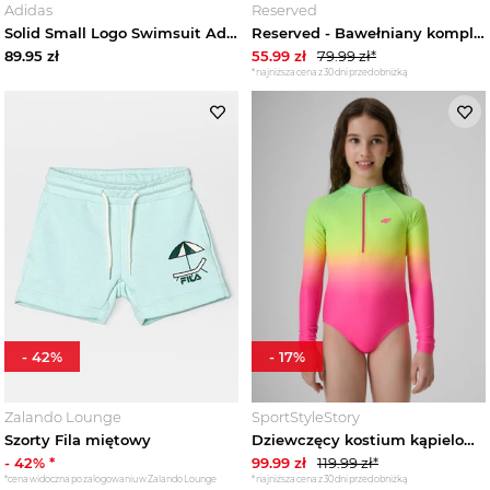
Adidas
Reserved
Solid Small Logo Swimsuit Adidas
Reserved - Bawełniany komplet - ciemnoszary
Sukienki dziewczęce
89.95
zł
55.99
zł
79.99
zł*
*najniższa cena z 30 dni przed obniżką
Swetry i kardigany dziecięce
Szorty dziecięce
Topy i koszulki dziecięce
Bielizna dziecięca
Moda plażowa dziecięca
-
42
%
-
17
%
Buty dziecięce
Zalando Lounge
SportStyleStory
Moda sportowa dziecięca
Szorty Fila miętowy
Dziewczęcy kostium kąpielowy jednoczęściowy 4F 4FJRSS26USWSF144 - multikolor
-
42
% *
99.99
zł
119.99
zł*
*cena widoczna po zalogowaniu w Zalando Lounge
*najniższa cena z 30 dni przed obniżką