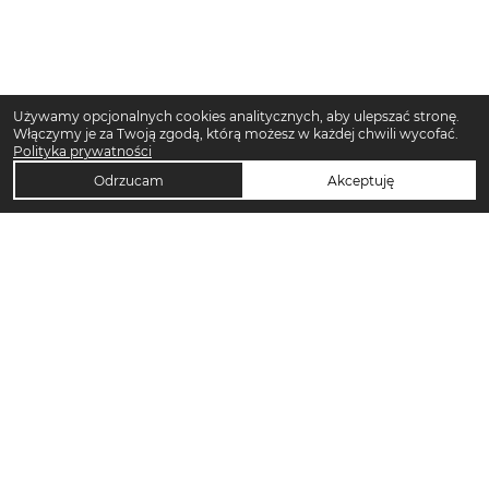
Używamy opcjonalnych cookies analitycznych, aby ulepszać stronę.
Włączymy je za Twoją zgodą, którą możesz w każdej chwili wycofać.
Polityka prywatności
Odrzucam
Akceptuję
TOP KATEGORIE DAMSKIE
Trencze damskie
Klapki płaskie damskie
Sukienki midi damskie
Sukienki maxi damskie
Klapki damskie
Torebki crossbody
Sandały damskie