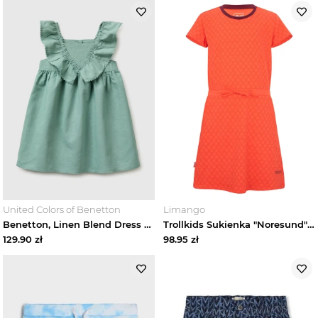
United Colors of Benetton
Limango
Benetton, Linen Blend Dress With Ruffles, Aqua, Kids United Colors Of Benetton
Trollkids Sukienka "Noresund" w kolorze pomarańczowym rozmiar: 146
129.90
zł
98.95
zł