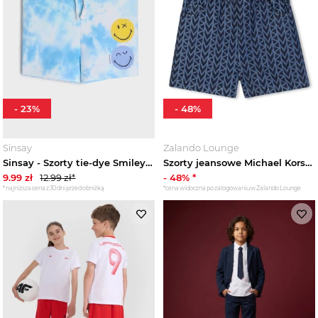
-
23
%
-
48
%
Sinsay
Zalando Lounge
Sinsay - Szorty tie-dye SmileyWorld® - wielobarwny
Szorty jeansowe Michael Kors niebieski
9.99
zł
12.99
zł*
-
48
% *
*najniższa cena z 30 dni przed obniżką
*cena widoczna po zalogowaniu w Zalando Lounge