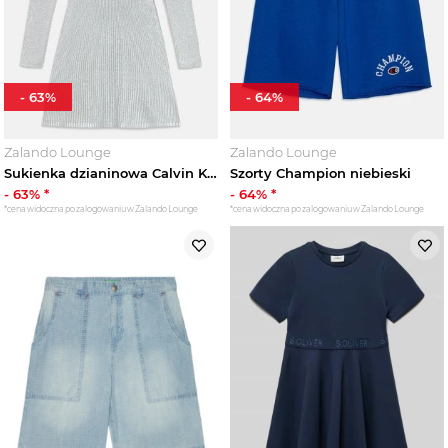
-
63
%
-
64
%
Zalando Lounge
Zalando Lounge
Sukienka dzianinowa Calvin Klein Jeans srebrny
Szorty Champion niebieski
-
63
% *
-
64
% *
*cena widoczna po zalogowaniu w Zalando Lounge
*cena widoczna po zalogowaniu w Zalando Lounge