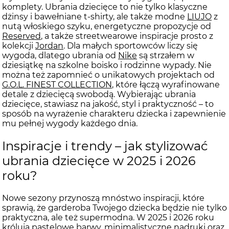
komplety. Ubrania dziecięce to nie tylko klasyczne
dżinsy i bawełniane t-shirty, ale także modne
LIUJO
z
nutą włoskiego szyku, energetyczne propozycje od
Reserved
, a także streetwearowe inspiracje prosto z
kolekcji
Jordan
. Dla małych sportowców liczy się
wygoda, dlatego ubrania od
Nike
są strzałem w
dziesiątkę na szkolne boisko i rodzinne wypady. Nie
można też zapomnieć o unikatowych projektach od
G.O.L. FINEST COLLECTION
, które łączą wyrafinowane
detale z dziecięcą swobodą. Wybierając ubrania
dziecięce, stawiasz na jakość, styl i praktyczność – to
sposób na wyrażenie charakteru dziecka i zapewnienie
mu pełnej wygody każdego dnia.
Inspiracje i trendy – jak stylizować
ubrania dziecięce w 2025 i 2026
roku?
Nowe sezony przynoszą mnóstwo inspiracji, które
sprawią, że garderoba Twojego dziecka będzie nie tylko
praktyczna, ale też supermodna. W 2025 i 2026 roku
królują pastelowe barwy, minimalistyczne nadruki oraz