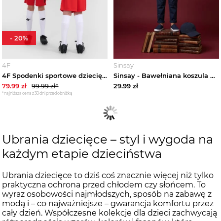
-
20
%
4F
Sinsay
4F Spodenki sportowe dziecięce 4F JUNIOR x Robert Lewandowski - czerwone 158 / 164 (12-14 lat)
Sinsay - Bawełniana koszula popelinowa z krawatem - biały
79.99
zł
99.99
zł*
29.99
zł
*najniższa cena z 30 dni przed obniżką
Ubrania dziecięce – styl i wygoda na
każdym etapie dzieciństwa
Ubrania dziecięce to dziś coś znacznie więcej niż tylko
praktyczna ochrona przed chłodem czy słońcem. To
wyraz osobowości najmłodszych, sposób na zabawę z
modą i – co najważniejsze – gwarancja komfortu przez
cały dzień. Współczesne kolekcje dla dzieci zachwycają