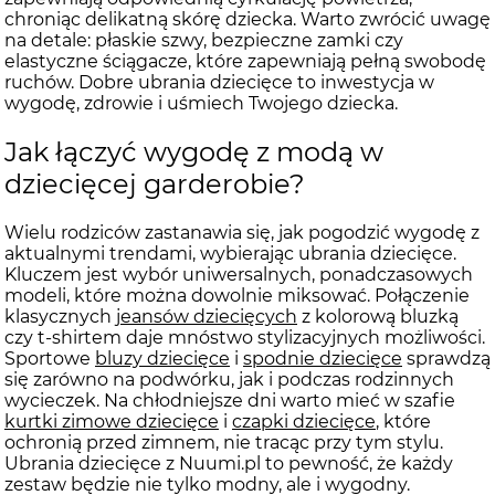
chroniąc delikatną skórę dziecka. Warto zwrócić uwagę
na detale: płaskie szwy, bezpieczne zamki czy
elastyczne ściągacze, które zapewniają pełną swobodę
ruchów. Dobre ubrania dziecięce to inwestycja w
wygodę, zdrowie i uśmiech Twojego dziecka.
Jak łączyć wygodę z modą w
dziecięcej garderobie?
Wielu rodziców zastanawia się, jak pogodzić wygodę z
aktualnymi trendami, wybierając ubrania dziecięce.
Kluczem jest wybór uniwersalnych, ponadczasowych
modeli, które można dowolnie miksować. Połączenie
klasycznych
jeansów dziecięcych
z kolorową bluzką
czy t-shirtem daje mnóstwo stylizacyjnych możliwości.
Sportowe
bluzy dziecięce
i
spodnie dziecięce
sprawdzą
się zarówno na podwórku, jak i podczas rodzinnych
wycieczek. Na chłodniejsze dni warto mieć w szafie
kurtki zimowe dziecięce
i
czapki dziecięce
, które
ochronią przed zimnem, nie tracąc przy tym stylu.
Ubrania dziecięce z Nuumi.pl to pewność, że każdy
zestaw będzie nie tylko modny, ale i wygodny.