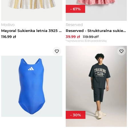
-
67
%
Dresy dziecięce
Bluzy i polary dziecięce
Modivo
Reserved
Mayoral Sukienka letnia 3925 Żółty Regular Fit
Reserved - Strukturalna sukienka - różowy
116.99
zł
39.99
zł
119.99
zł*
Koszule dziecięce
*najniższa cena z 30 dni przed obniżką
Jeansy i ogrodniczki dziecięce
Kombinezony dziecięce
Komplety dziecięce
Kurtki i płaszcze dziecięce
Spódnice dziewczęce
-
30
%
Spodnie i legginsy dziecięce