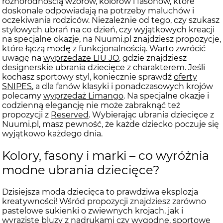
różnorodnością wzorów, kolorów i fasonów, które
doskonale odpowiadają na potrzeby maluchów i
oczekiwania rodziców. Niezależnie od tego, czy szukasz
stylowych ubrań na co dzień, czy wyjątkowych kreacji
na specjalne okazje, na Nuumi.pl znajdziesz propozycje,
które łączą modę z funkcjonalnością. Warto zwrócić
uwagę na
wyprzedaże LIU JO
, gdzie znajdziesz
designerskie ubrania dziecięce z charakterem. Jeśli
kochasz sportowy styl, koniecznie sprawdź
oferty
SNIPES
, a dla fanów klasyki i ponadczasowych krojów
polecamy
wyprzedaż Limango
. Na specjalne okazje i
codzienną elegancję nie może zabraknąć też
propozycji z
Reserved
. Wybierając ubrania dziecięce z
Nuumi.pl, masz pewność, że każde dziecko poczuje się
wyjątkowo każdego dnia.
Kolory, fasony i marki – co wyróżnia
modne ubrania dziecięce?
Dzisiejsza moda dziecięca to prawdziwa eksplozja
kreatywności! Wśród propozycji znajdziesz zarówno
pastelowe sukienki o zwiewnych krojach, jak i
wyraziste bluzy z nadrukami czy wygodne, sportowe