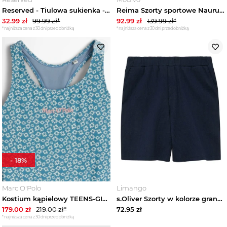
Reserved - Tiulowa sukienka - fioletowy
Reima Szorty sportowe Nauru 5200158E Niebieski Regular Fit
32.99
zł
99.99
zł*
92.99
zł
139.99
zł*
*najniższa cena z 30 dni przed obniżką
*najniższa cena z 30 dni przed obniżką
-
18
%
Marc O'Polo
Limango
Kostium kąpielowy TEENS-GIRLS Marc O'Polo modrá
s.Oliver Szorty w kolorze granatowym rozmiar: 170 / 176
179.00
zł
219.00
zł*
72.95
zł
*najniższa cena z 30 dni przed obniżką