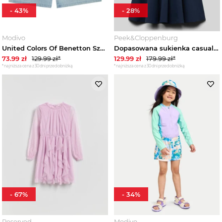
-
43
%
-
28
%
Modivo
Peek&Cloppenburg
United Colors Of Benetton Szorty materiałowe 43Z9C9042 Niebieski Regular Fit
Dopasowana sukienka casualowa z mieszanki wiskozy s.Oliver Granatowy
73.99
zł
129.99
zł*
129.99
zł
179.99
zł*
*najniższa cena z 30 dni przed obniżką
*najniższa cena z 30 dni przed obniżką
-
67
%
-
34
%
Reserved
Modivo