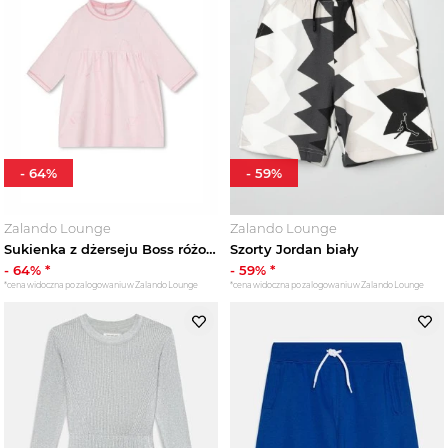
-
64
%
-
59
%
Zalando Lounge
Zalando Lounge
Sukienka z dżerseju Boss różowy
Szorty Jordan biały
-
64
% *
-
59
% *
*cena widoczna po zalogowaniu w Zalando Lounge
*cena widoczna po zalogowaniu w Zalando Lounge