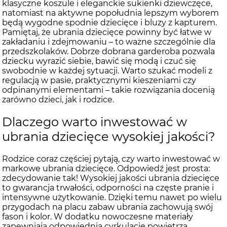
klasyczne koszule i eleganckie sukienki dziewczęce,
natomiast na aktywne popołudnia lepszym wyborem
będą wygodne spodnie dziecięce i bluzy z kapturem.
Pamiętaj, że ubrania dziecięce powinny być łatwe w
zakładaniu i zdejmowaniu – to ważne szczególnie dla
przedszkolaków. Dobrze dobrana garderoba pozwala
dziecku wyrazić siebie, bawić się modą i czuć się
swobodnie w każdej sytuacji. Warto szukać modeli z
regulacją w pasie, praktycznymi kieszeniami czy
odpinanymi elementami – takie rozwiązania docenią
zarówno dzieci, jak i rodzice.
Dlaczego warto inwestować w
ubrania dziecięce wysokiej jakości?
Rodzice coraz częściej pytają, czy warto inwestować w
markowe ubrania dziecięce. Odpowiedź jest prosta:
zdecydowanie tak! Wysokiej jakości ubrania dziecięce
to gwarancja trwałości, odporności na częste pranie i
intensywne użytkowanie. Dzięki temu nawet po wielu
przygodach na placu zabaw ubrania zachowują swój
fason i kolor. W dodatku nowoczesne materiały
zapewniają odpowiednią cyrkulację powietrza,