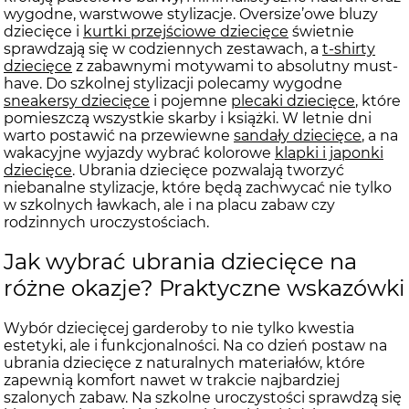
wygodne, warstwowe stylizacje. Oversize’owe bluzy
dziecięce i
kurtki przejściowe dziecięce
świetnie
sprawdzają się w codziennych zestawach, a
t-shirty
dziecięce
z zabawnymi motywami to absolutny must-
have. Do szkolnej stylizacji polecamy wygodne
sneakersy dziecięce
i pojemne
plecaki dziecięce
, które
pomieszczą wszystkie skarby i książki. W letnie dni
warto postawić na przewiewne
sandały dziecięce
, a na
wakacyjne wyjazdy wybrać kolorowe
klapki i japonki
dziecięce
. Ubrania dziecięce pozwalają tworzyć
niebanalne stylizacje, które będą zachwycać nie tylko
w szkolnych ławkach, ale i na placu zabaw czy
rodzinnych uroczystościach.
Jak wybrać ubrania dziecięce na
różne okazje? Praktyczne wskazówki
Wybór dziecięcej garderoby to nie tylko kwestia
estetyki, ale i funkcjonalności. Na co dzień postaw na
ubrania dziecięce z naturalnych materiałów, które
zapewnią komfort nawet w trakcie najbardziej
szalonych zabaw. Na szkolne uroczystości sprawdzą się